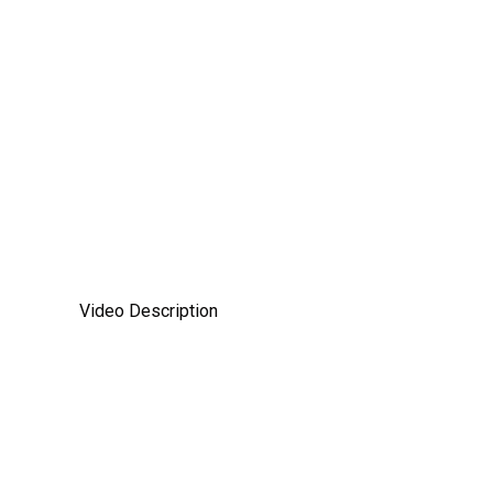
Αρχική
Βιογραφικό
Βιβλία
Τρα
Video Description