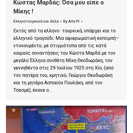
Κώστας Μαρδάς: Όσα μου είπε ο
Μίκης !
Ελληνοτουρκικά και άλλα
By
Arts Pr
Εκτός από τα ελληνο- τουρκικά, υπάρχει και το
ελληνικό τραγούδι: Μια αφιερωματική εκπομπή–
ντοκουμέντο, με στιγμιότυπα από τις κατά
καιρούς συναντήσεις του Κώστα Μαρδά με τον
μεγάλο Έλληνα συνθέτη Μίκη Θεοδωράκη, τον
γεννηθέντα στις 29 Ιουλίου 1925 στη Χίο, (από
τον πατέρα του, κρητικό, Γεώργιο Θεοδωράκη
και τη μητέρα Ασπασία Πουλάκη, από τον
Τσεσμέ), έκανε ο…