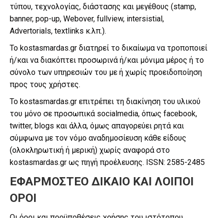
τύπου, τεχνολογίας, διάστασης και μεγέθους (stamp,
banner, pop-up, Webover, fullview, intersistial,
Advertorials, textlinks κ.λπ.).
Το kostasmardas.gr διατηρεί το δικαίωμα να τροποποιεί
ή/και να διακόπτει προσωρινά ή/και μόνιμα μέρος ή το
σύνολο των υπηρεσιών του με ή χωρίς προειδοποίηση
προς τους χρήστες.
Το kostasmardas.gr επιτρέπει τη διακίνηση του υλικού
του μόνο σε προσωπικά socialmedia, όπως facebook,
twitter, blogs και άλλα, όμως απαγορεύει ρητά και
σύμφωνα με τον νόμο αναδημοσίευση κάθε είδους
(ολοκληρωτική ή μερική) χωρίς αναφορά στο
kostasmardas.gr ως πηγή προέλευσης. ISSN: 2585-2485
ΕΦΑΡΜΟΣΤΕΟ ΔΙΚΑΙΟ ΚΑΙ ΛΟΙΠΟΙ
ΟΡΟΙ
Οι όροι και προϋποθέσεις χρήσης του ιστότοπου,