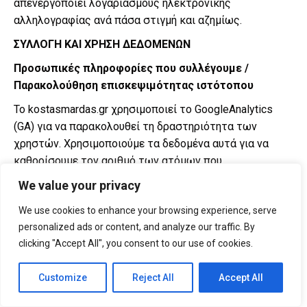
απενεργοποιεί λογαριασμούς ηλεκτρονικής
αλληλογραφίας ανά πάσα στιγμή και αζημίως.
ΣΥΛΛΟΓΗ ΚΑΙ ΧΡΗΣΗ ΔΕΔΟΜΕΝΩΝ
Προσωπικές πληροφορίες που συλλέγουμε /
Παρακολούθηση επισκεψιμότητας ιστότοπου
To kostasmardas.gr χρησιμοποιεί το GoogleAnalytics
(GA) για να παρακολουθεί τη δραστηριότητα των
χρηστών. Χρησιμοποιούμε τα δεδομένα αυτά για να
καθορίσουμε τον αριθμό των ατόμων που
χρησιμοποιούν τον ιστότοπό μας. Σε καμία περίπτωση
We value your privacy
οι πληροφορίες του GA σαςκάνει προσωπικά γνωστούς
We use cookies to enhance your browsing experience, serve
σε εμάς.
personalized ads or content, and analyze our traffic. By
Ο ιστότοπος συλλέγει προσωπικά δεδομένα α) όταν ο
clicking "Accept All", you consent to our use of cookies.
χρήστης εγγράφεται στις υπηρεσίες του, β) όταν
χρησιμοποιεί τα προϊόντα ή/και τις υπηρεσίες του, γ)
Customize
Reject All
Accept All
όταν επισκέπτεται τις σελίδες του ή/και εισέρχεται
στα προωθητικά/διαφημιστικά προγράμματά του και δ)