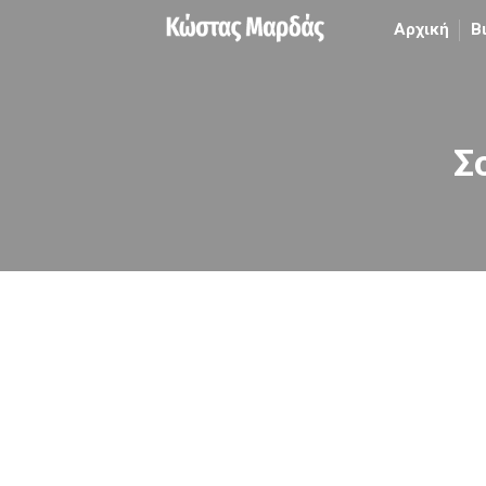
Αρχική
Β
Σ