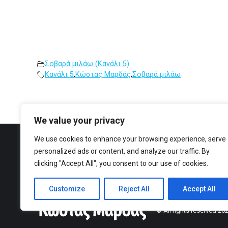
Σοβαρά μιλάω (Κανάλι 5)
Κανάλι 5
,
Κώστας Μαρδάς
,
Σοβαρά μιλάω
We value your privacy
We use cookies to enhance your browsing experience, serve
personalized ads or content, and analyze our traffic. By
Facebook
YouTube
clicking "Accept All", you consent to our use of cookies.
Customize
Reject All
Accept All
© All rights reserved 2