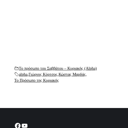
Το πρόσωπο του Σαββάτου – Κυριακής (Alpha)
alpha
,
Γιώργος Κύρτσος
,
Κώστας Μαρδάς
,
Το Πρόσωπο της Κυριακής
Facebook
YouTube