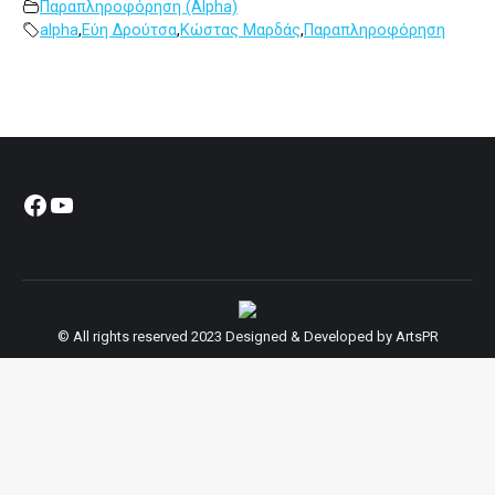
Παραπληροφόρηση (Alpha)
alpha
,
Εύη Δρούτσα
,
Κώστας Μαρδάς
,
Παραπληροφόρηση
Facebook
YouTube
© All rights reserved 2023 Designed & Developed by
ArtsPR