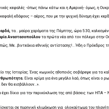
νικές κεφαλές -όπως πάνω κάτω και η Αμερική- όμως, η Ουκρ
κεφαλή εδάφους – αέρος, που με την ψυχική δύναμη έχει κερδ
αρδά,
τα… μαύρα χαράματα της Πέμπτης, ώρα 5:30, καλεσμέ
ρία Αναστασοπούλου
τα πρώτα νέα από τον πόλεμο στην Ο
πώς; Με…βιντεάκια εθνικής αντίστασης!… Ήδη ο Πρόεδρος τη
ίο της Ιστορίας. Ένας κωμικός ηθοποιός σοβάρεψε για τα κα
Ανθρωπότητα.
Είναι κρίμα για ένα μεγάλο λαό, όπως είναι ο ρ
 δεν θα εισβάλλουν…».
 έχει δίκιο για την περικύκλωση της από βάσεις των ΗΠΑ –
ρίσκεται σε πυρηνική κλιμάκωση για ολοκαύτωμα του πλανήτ