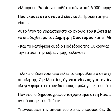
«Μπορεί η Ρωσία να διαθέτει πάνω από 6.000 πυρη
Που ακούει στο όνομα Ζελένκσι!..
Πρόκειται για… 
νίκη…».
Αυτό ήταν το χαρακτηριστικό σχόλιο του
Κώστα Μ
να υποδεχθεί με τον
Δημήτρη Οικονόμου
και τη
Μα
«Και το κατάφερε αυτό ο Πρόεδρος της Ουκρανίας 
την πτώση της κυβέρνησης Ζελένσκι…
Τελικά, ο Ζελένσκι αποτελεί το απρόβλεπτο στοιχε
απειλή της 7ης Μαρτίου,
έγινε κίνδυνος για την 
έλεγαν ψέματα στους δυτικούς ομολόγους τους ότι
Πάντως, ο δημοσιογράφος ισχυρίστηκε ότι η Ρωσία
αντίδρασης του Πούτιν.
Υπογράμμισε την άποψή του ότι αν ο κόσμος δεν β