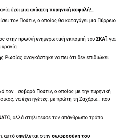
ανία έχει
μια ανίκητη πυρηνική κεφαλή!…
ίσει τον Πούτιν, ο οποίος θα καταγάγει μια Πύρρειο
νος στην πρωϊνή ενημερωτική εκπομπή του
ΣΚΑΪ
, για
υκρανία.
ς Ρωσίας αναγκάστηκε να πει ότι δεν επιδιώκει
λά τον… σοβαρό Πούτιν, ο οποίος με την πυρηνική
ωσικός, να έχει ηγέτες, με πρώτη τη Ζαχάρω… που
 ΝΑΤΟ, αλλά στηλίτευσε τον απάνθρωπο τρόπο
η, αυτό οφείλεται στην
σωφροσύνη του