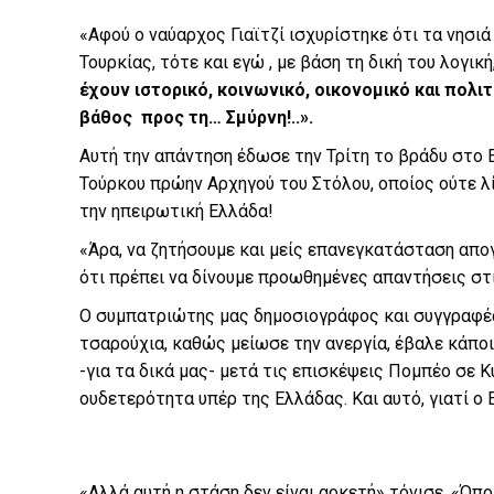
«Αφού ο ναύαρχος Γιαϊτζί ισχυρίστηκε ότι τα νησι
Τουρκίας, τότε και εγώ , με βάση τη δική του λογι
έχουν ιστορικό, κοινωνικό, οικονομικό και πολ
βάθος προς τη… Σμύρνη!..».
Αυτή την απάντηση έδωσε την Τρίτη το βράδυ στο 
Τούρκου πρώην Αρχηγού του Στόλου, οποίος ούτε λί
την ηπειρωτική Ελλάδα!
«Άρα, να ζητήσουμε και μείς επανεγκατάσταση απ
ότι πρέπει να δίνουμε προωθημένες απαντήσεις στι
Ο συμπατριώτης μας δημοσιογράφος και συγγραφέας,
τσαρούχια, καθώς μείωσε την ανεργία, έβαλε κάπο
-για τα δικά μας- μετά τις επισκέψεις Πομπέο σε Κ
ουδετερότητα υπέρ της Ελλάδας. Και αυτό, γιατί ο 
«Αλλά αυτή η στάση δεν είναι αρκετή» τόνισε. «Όπο