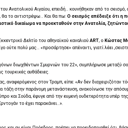
ά του Ανατολικού Αιγαίου, επειδή… κουνήθηκαν από το σεισμό
κή, θα το αντιστρέψω… Και θα πω:
Ο σεισμός απέδειξε ότι η πα
ιτιστικό δικαίωμα να προεκταθούν στην Ανατολία, ζητώντα
Εκκεντρικό Δελτίο του αθηναϊκού καναλιού
ΑRT
, ο
Κώστας Μ
γο ούτε πολύ μας… «προσάρτησε» απέναντι, γιατί λέει ,σειστ
ογόνων διωχθέντων Σμυρνιών του 22», συμπλήρωσε μεταξύ σο
ς τουρκικές αυθάδειες.
 αναφερόμενος στον Τραμπ, είπε: «Αν δεν διαχειριζόταν τόσ
ια τάξη στην παράνομη μετανάστευση, ανακοίνωσε την απόσυ
ύπρο και Σούδα, έφυγε από την ευμενή ουδετερότητα υπέρ της
Ερντογάν το έχει παρακάνει…».
ιος και αν είναι Πρόεδρος, πρέπει να προειδοποιηθεί ότι, βά