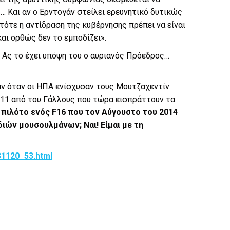
… Και αν ο Ερντογάν στείλει ερευνητικό δυτικώς
τότε η αντίδραση της κυβέρνησης πρέπει να είναι
και ορθώς δεν το εμποδίζει».
. Ας το έχει υπόψη του ο αυριανός Πρόεδρος…
άν όταν οι ΗΠΑ ενίσχυσαν τους Μουτζαχεντίν
2011 από του Γάλλους που τώρα εισπράττουν τα
 πιλότο ενός F16 που τον Αύγουστο του 2014
ιών μουσουλμάνων; Ναι! Είμαι με τη
/31120_53.html