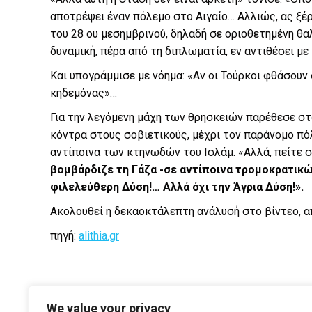
αποτρέψει έναν πόλεμο στο Αιγαίο… Αλλιώς, ας ξέρ
του 28 ου μεσημβρινού, δηλαδή σε οριοθετημένη θα
δυναμική, πέρα από τη διπλωματία, εν αντιθέσει με
Και υπογράμμισε με νόημα: «Αν οι Τούρκοι φθάσουν
κηδεμόνας»…
Για την λεγόμενη μάχη των θρησκειών παρέθεσε στ
κόντρα στους σοβιετικούς, μέχρι τον παράνομο πό
αντίποινα των κτηνωδών του Ισλάμ. «Αλλά, πείτε
βομβάρδιζε τη Γάζα -σε αντίποινα τρομοκρατικώ
φιλελεύθερη Δύση!… Αλλά όχι την Άγρια Δύση!».
Ακολουθεί η δεκαοκτάλεπτη ανάλυσή στο βίντεο, α
πηγή:
alithia.gr
We value your privacy