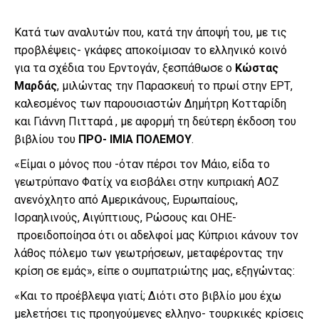
Κατά των αναλυτών που, κατά την άποψή του, με τις
προβλέψεις- γκάφες αποκοίμισαν το ελληνικό κοινό
για τα σχέδια του Ερντογάν, ξεσπάθωσε ο
Κώστας
Μαρδάς
, μιλώντας την Παρασκευή το πρωί στην ΕΡΤ,
καλεσμένος των παρουσιαστών Δημήτρη Κοτταρίδη
και Γιάννη Πιτταρά , με αφορμή τη δεύτερη έκδοση του
βιβλίου του
ΠΡΟ- ΙΜΙΑ ΠΟΛΕΜΟΥ
.
«Είμαι ο μόνος που -όταν πέρσι τον Μάιο, είδα το
γεωτρύπανο Φατίχ να εισβάλει στην κυπριακή ΑΟΖ
ανενόχλητο από Αμερικάνους, Ευρωπαίους,
Ισραηλινούς, Αιγύπτιους, Ρώσους και ΟΗΕ-
προειδοποίησα ότι οι αδελφοί μας Κύπριοι κάνουν τον
λάθος πόλεμο των γεωτρήσεων, μεταφέροντας την
κρίση σε εμάς», είπε ο συμπατριώτης μας, εξηγώντας:
«Και το προέβλεψα γιατί; Διότι στο βιβλίο μου έχω
μελετήσει τις προηγούμενες ελληνο- τουρκικές κρίσεις