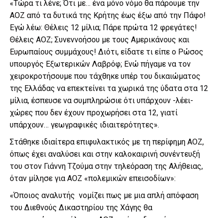
«Τώρα τι λένε; Ότι με… ένα μόνο νόμο θα πάρουμε την
ΑΟΖ από τα δυτικά της Κρήτης έως έξω από την Πάφο!
Εγώ λέω: Θέλεις 12 μίλια; Πάρε πρώτα 12 φρεγάτες!
Θέλεις ΑΟΖ; Συνεννοήσου με τους Αμερικάνους και
Ευρωπαίους συμμάχους! Διότι, είδατε τι είπε ο Ρώσος
υπουργός Εξωτερικών Λαβρόφ; Ενώ πήγαμε να τον
χειροκροτήσουμε που τάχθηκε υπέρ του δικαιώματος
της Ελλάδας να επεκτείνει τα χωρικά της ύδατα στα 12
μίλια, έσπευσε να συμπληρώσιε ότι υπάρχουν -λέει-
χώρες που δεν έχουν προχωρήσει στα 12, γιατί
υπάρχουν… γεωγραφικές ιδιαιτερότητες».
Στάθηκε ιδιαίτερα επιφυλακτικός με τη περίφημη ΑΟΖ,
όπως έχει αναλύσει και στην καλοκαιρινή συνέντευξή
του στον Γιάννη Τζούμα στην τηλεόραση της Αλήθειας,
όταν μίλησε για ΑΟΖ «πολεμικών επεισοδίων»:
«Όποιος αναλυτής νομίζει πως με μια απλή απόφαση
του Διεθνούς Δικαστηρίου της Χάγης θα