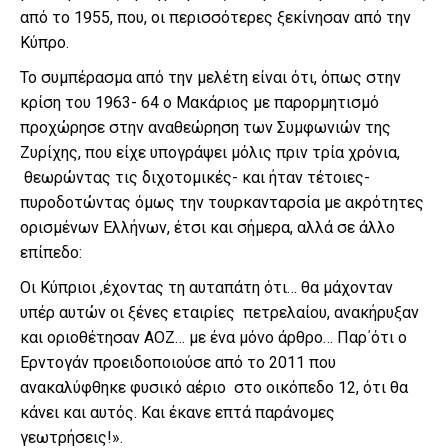
από το 1955, που, οι περισσότερες ξεκίνησαν από την
Κύπρο.
Το συμπέρασμα από την μελέτη είναι ότι, όπως στην
κρίση του 1963- 64 ο Μακάριος με παρορμητισμό
προχώρησε στην αναθεώρηση των Συμφωνιών της
Ζυρίχης, που είχε υπογράψει μόλις πριν τρία χρόνια,
θεωρώντας τις διχοτομικές- και ήταν τέτοιες-
πυροδοτώντας όμως την τουρκανταρσία με ακρότητες
ορισμένων Ελλήνων, έτσι και σήμερα, αλλά σε άλλο
επίπεδο:
Οι Κύπριοι ,έχοντας τη αυταπάτη ότι… θα μάχονταν
υπέρ αυτών οι ξένες εταιρίες πετρελαίου, ανακήρυξαν
και οριοθέτησαν ΑΟΖ… με ένα μόνο άρθρο… Παρ΄ότι ο
Ερντογάν προειδοποιούσε από το 2011 που
ανακαλύφθηκε φυσικό αέριο στο οικόπεδο 12, ότι θα
κάνει και αυτός. Και έκανε επτά παράνομες
γεωτρήσεις!».