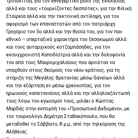
Τριπολιτσά, για τον εθνεγερτικό ρόλο της Εκκλησίας
αλλά και τους «τουρκίζοντες δεσπότες», για την Φιλική
Εταιρεία αλλά και την τεκτονική αντίληψη, για τον
αφορισμό των επαναστατών από τον πατριάρχη
Γρηγόριο τον 5ο αλλά και την θυσία του, για τον παν
εθνικό – υπερταξικό χαρακτήρα του ξεσηκωμού αλλά
και τους αυταρχικούς κοτζαμπάσηδες, για τον
εκσυγχρονιστή Καποδίστρια αλλά και την δολοφονία
του από τους Μαυρομιχαλαίους που αρνιόταν να
υπαχθούν στους θεσμούς του νέου κράτους, για τη
στήριξη της Μεγάλης Βρετανίας μέσω δανείων αλλά
και την εξάρτηση εν μέσω χρεοκοπίας, για τον
ηρωικούς καπεταναίους αλλά και την αλληλοεξόντωσή
τους λόγω του εγωισμού τους, μιλάει ο Κώστας
Μαρδάς στην εκπομπή του «Προσωπικά Δεδομένα», με
τον τουρκολόγο Δημήτρη Σταθακόπουλο, που θα
μεταδοθεί το Σάββατο, 8 μ.μ., από την τηλεόραση της
Αλήθειας.