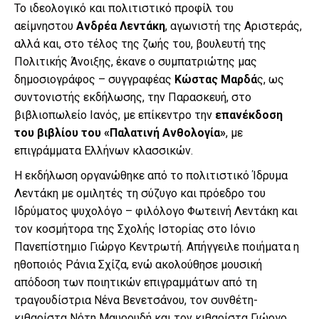
Το ιδεολογικό και πολιτιστικό προφίλ του
αείμνηστου
Ανδρέα Λεντάκη
, αγωνιστή της Αριστεράς,
αλλά και, στο τέλος της ζωής του, βουλευτή της
Πολιτικής Άνοιξης, έκανε ο συμπατριώτης μας
δημοσιογράφος – συγγραφέας
Κώστας Μαρδά
ς, ως
συντονιστής εκδήλωσης, την Παρασκευή, στο
βιβλιοπωλείο Ιανός, με επίκεντρο την
επανέκδοση
του βιβλίου του «Παλατινή Ανθολογία»
, με
επιγράμματα Ελλήνων κλασσικών.
Η εκδήλωση οργανώθηκε από το πολιτιστικό Ίδρυμα
Λεντάκη με ομιλητές τη σύζυγο και πρόεδρο του
Ιδρύματος ψυχολόγο – φιλόλογο Φωτεινή Λεντάκη και
τον κοσμήτορα της Σχολής Ιστορίας στο Ιόνιο
Πανεπίστημιο Γιώργο Κεντρωτή. Απήγγειλε ποιήματα η
ηθοποιός Ράνια Σχίζα, ενώ ακολούθησε μουσική
απόδοση των ποιητικών επιγραμμάτων από τη
τραγουδίστρια Νένα Βενετσάνου, τον συνθέτη-
κιθαρίστα Νότη Μαυρουδή και τον κιθαρίστα Γιώργο